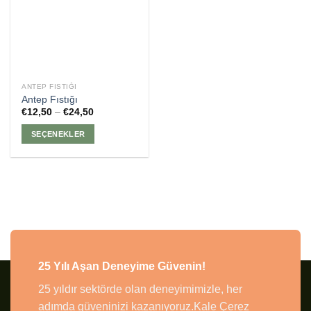
ANTEP FISTIĞI
Antep Fıstığı
Fiyat
€
12,50
–
€
24,50
aralığı:
€12,50
SEÇENEKLER
-
€24,50
Bu
ürünün
birden
fazla
varyasyonu
var.
Seçenekler
ürün
25 Yılı Aşan Deneyime Güvenin!
sayfasından
seçilebilir
25 yıldır sektörde olan deneyimimizle, her
adımda güveninizi kazanıyoruz.Kale Çerez